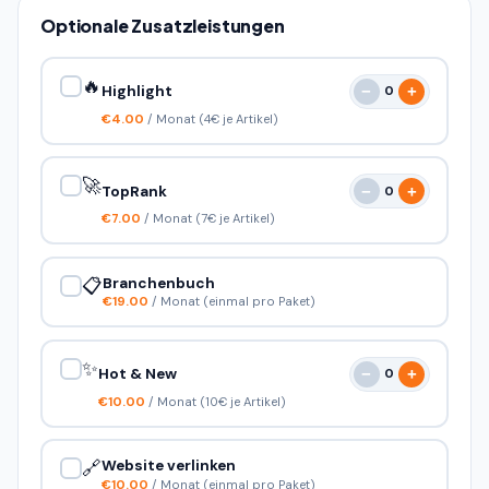
Optionale Zusatzleistungen
🔥
Highlight
−
+
0
€4.00
/ Monat
(4€ je Artikel)
🚀
TopRank
−
+
0
€7.00
/ Monat
(7€ je Artikel)
📋
Branchenbuch
€19.00
/ Monat
(einmal pro Paket)
✨
Hot & New
−
+
0
€10.00
/ Monat
(10€ je Artikel)
🔗
Website verlinken
€10.00
/ Monat
(einmal pro Paket)