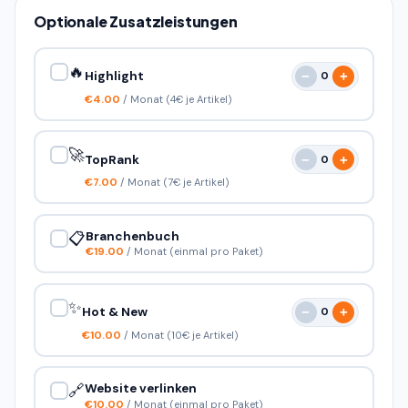
Optionale Zusatzleistungen
🔥
Highlight
−
+
0
€4.00
/ Monat
(4€ je Artikel)
🚀
TopRank
−
+
0
€7.00
/ Monat
(7€ je Artikel)
📋
Branchenbuch
€19.00
/ Monat
(einmal pro Paket)
✨
Hot & New
−
+
0
€10.00
/ Monat
(10€ je Artikel)
🔗
Website verlinken
€10.00
/ Monat
(einmal pro Paket)